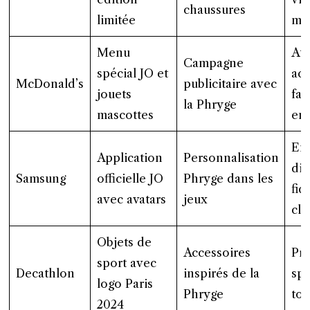
chaussures
limitée
mo
Menu
Att
Campagne
spécial JO et
acc
McDonald’s
publicitaire avec
jouets
fam
la Phryge
mascottes
enf
En
Application
Personnalisation
dig
Samsung
officielle JO
Phryge dans les
fid
avec avatars
jeux
cli
Objets de
Accessoires
Pr
sport avec
Decathlon
inspirés de la
spo
logo Paris
Phryge
tou
2024