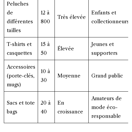
Peluches
de
12 à
Enfants et
Très élevée
différentes
800
collectionneurs
tailles
T-shirts et
15 à
Jeunes et
Élevée
casquettes
50
supporters
Accessoires
10 à
(porte-clés,
Moyenne
Grand public
30
mugs)
Amateurs de
Sacs et tote
20 à
En
mode éco-
bags
40
croissance
responsable