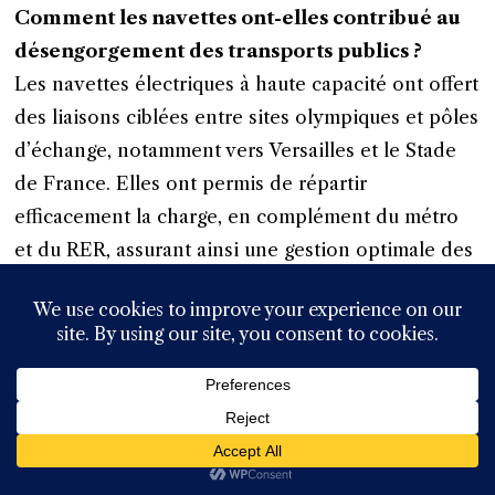
Comment les navettes ont-elles contribué au
désengorgement des transports publics ?
Les navettes électriques à haute capacité ont offert
des liaisons ciblées entre sites olympiques et pôles
d’échange, notamment vers Versailles et le Stade
de France. Elles ont permis de répartir
efficacement la charge, en complément du métro
et du RER, assurant ainsi une gestion optimale des
flux pendant les pics.
En quoi la mobilité active a-t-elle été un pilier
pendant Paris 2024 ?
Avec plus de 400 km de pistes cyclables
développées, les vélos en libre-service ont pris
une place centrale, offrant une alternative durable